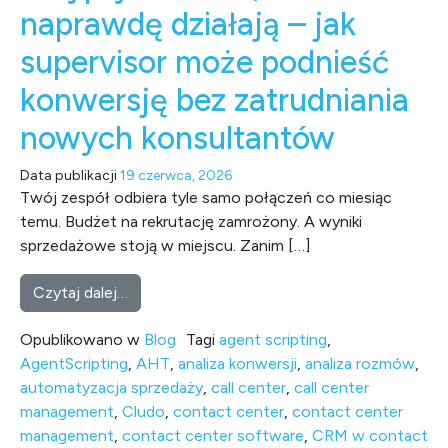
naprawdę działają – jak
supervisor może podnieść
konwersję bez zatrudniania
nowych konsultantów
Data publikacji
19 czerwca, 2026
Twój zespół odbiera tyle samo połączeń co miesiąc
temu. Budżet na rekrutację zamrożony. A wyniki
sprzedażowe stoją w miejscu. Zanim […]
from Skrypty rozmów, które naprawdę działa
Czytaj dalej…
Opublikowano w
Blog
Tagi
agent scripting
,
AgentScripting
,
AHT
,
analiza konwersji
,
analiza rozmów
,
automatyzacja sprzedaży
,
call center
,
call center
management
,
Cludo
,
contact center
,
contact center
management
,
contact center software
,
CRM w contact