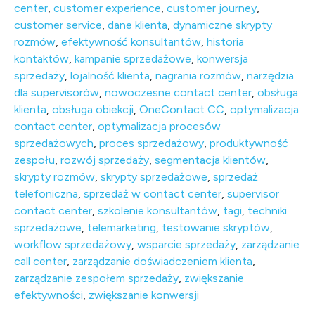
center
,
customer experience
,
customer journey
,
customer service
,
dane klienta
,
dynamiczne skrypty
rozmów
,
efektywność konsultantów
,
historia
kontaktów
,
kampanie sprzedażowe
,
konwersja
sprzedaży
,
lojalność klienta
,
nagrania rozmów
,
narzędzia
dla supervisorów
,
nowoczesne contact center
,
obsługa
klienta
,
obsługa obiekcji
,
OneContact CC
,
optymalizacja
contact center
,
optymalizacja procesów
sprzedażowych
,
proces sprzedażowy
,
produktywność
zespołu
,
rozwój sprzedaży
,
segmentacja klientów
,
skrypty rozmów
,
skrypty sprzedażowe
,
sprzedaż
telefoniczna
,
sprzedaż w contact center
,
supervisor
contact center
,
szkolenie konsultantów
,
tagi
,
techniki
sprzedażowe
,
telemarketing
,
testowanie skryptów
,
workflow sprzedażowy
,
wsparcie sprzedaży
,
zarządzanie
call center
,
zarządzanie doświadczeniem klienta
,
zarządzanie zespołem sprzedaży
,
zwiększanie
efektywności
,
zwiększanie konwersji