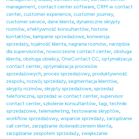
management
,
contact center software
,
CRM w contact
center
,
customer experience
,
customer journey
,
customer service
,
dane klienta
,
dynamiczne skrypty
rozmów
,
efektywność konsultantów
,
historia
kontaktów
,
kampanie sprzedażowe
,
konwersja
sprzedaży
,
lojalność klienta
,
nagrania rozmów
,
narzędzia
dla supervisorów
,
nowoczesne contact center
,
obsługa
klienta
,
obsługa obiekcji
,
OneContact CC
,
optymalizacja
contact center
,
optymalizacja procesów
sprzedażowych
,
proces sprzedażowy
,
produktywność
zespołu
,
rozwój sprzedaży
,
segmentacja klientów
,
skrypty rozmów
,
skrypty sprzedażowe
,
sprzedaż
telefoniczna
,
sprzedaż w contact center
,
supervisor
contact center
,
szkolenie konsultantów
,
tagi
,
techniki
sprzedażowe
,
telemarketing
,
testowanie skryptów
,
workflow sprzedażowy
,
wsparcie sprzedaży
,
zarządzanie
call center
,
zarządzanie doświadczeniem klienta
,
zarządzanie zespołem sprzedaży
,
zwiększanie