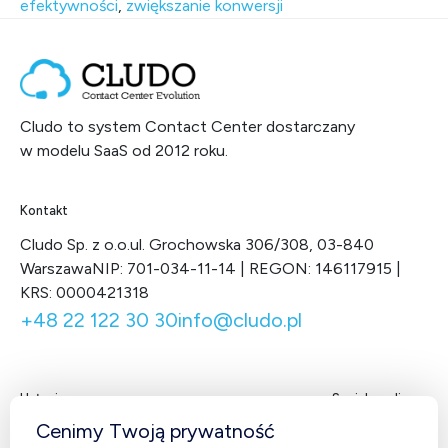
efektywności
,
zwiększanie konwersji
Cludo to system Contact Center dostarczany
w modelu SaaS od 2012 roku.
Kontakt
Cludo Sp. z o.o.
ul. Grochowska 306/308, 03-840
Warszawa
NIP: 701-034-11-14 | REGON: 146117915 |
KRS: 0000421318
+48 22 122 30 30
info@cludo.pl
Usługi
Social media
Facebook
LinkedIn
X
You
Cenimy Twoją prywatność
Contact Center