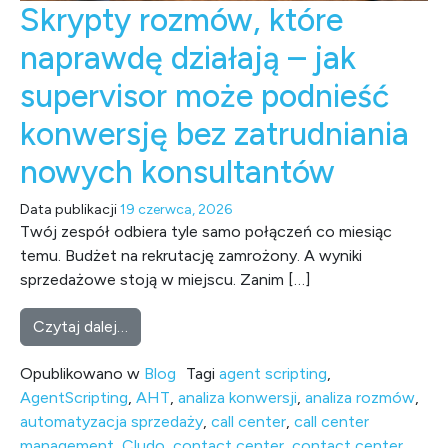
Skrypty rozmów, które
naprawdę działają – jak
supervisor może podnieść
konwersję bez zatrudniania
nowych konsultantów
Data publikacji
19 czerwca, 2026
Twój zespół odbiera tyle samo połączeń co miesiąc
temu. Budżet na rekrutację zamrożony. A wyniki
sprzedażowe stoją w miejscu. Zanim […]
from Skrypty rozmów, które naprawdę działa
Czytaj dalej…
Opublikowano w
Blog
Tagi
agent scripting
,
AgentScripting
,
AHT
,
analiza konwersji
,
analiza rozmów
,
automatyzacja sprzedaży
,
call center
,
call center
management
,
Cludo
,
contact center
,
contact center