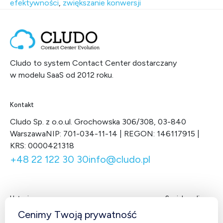
efektywności
,
zwiększanie konwersji
Cludo to system Contact Center dostarczany
w modelu SaaS od 2012 roku.
Kontakt
Cludo Sp. z o.o.
ul. Grochowska 306/308, 03-840
Warszawa
NIP: 701-034-11-14 | REGON: 146117915 |
KRS: 0000421318
+48 22 122 30 30
info@cludo.pl
Usługi
Social media
Facebook
LinkedIn
X
You
Cenimy Twoją prywatność
Contact Center