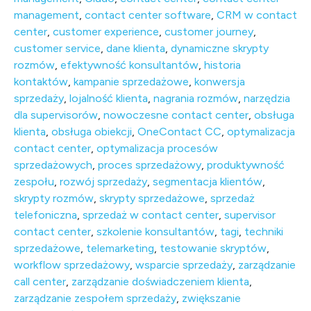
management
,
contact center software
,
CRM w contact
center
,
customer experience
,
customer journey
,
customer service
,
dane klienta
,
dynamiczne skrypty
rozmów
,
efektywność konsultantów
,
historia
kontaktów
,
kampanie sprzedażowe
,
konwersja
sprzedaży
,
lojalność klienta
,
nagrania rozmów
,
narzędzia
dla supervisorów
,
nowoczesne contact center
,
obsługa
klienta
,
obsługa obiekcji
,
OneContact CC
,
optymalizacja
contact center
,
optymalizacja procesów
sprzedażowych
,
proces sprzedażowy
,
produktywność
zespołu
,
rozwój sprzedaży
,
segmentacja klientów
,
skrypty rozmów
,
skrypty sprzedażowe
,
sprzedaż
telefoniczna
,
sprzedaż w contact center
,
supervisor
contact center
,
szkolenie konsultantów
,
tagi
,
techniki
sprzedażowe
,
telemarketing
,
testowanie skryptów
,
workflow sprzedażowy
,
wsparcie sprzedaży
,
zarządzanie
call center
,
zarządzanie doświadczeniem klienta
,
zarządzanie zespołem sprzedaży
,
zwiększanie