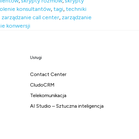
lientów
,
skrypty rozmów
,
skrypty
olenie konsultantów
,
tagi
,
techniki
,
zarządzanie call center
,
zarządzanie
ie konwersji
Usługi
Contact Center
CludoCRM
Telekomunikacja
AI Studio – Sztuczna inteligencja