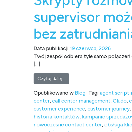
Skrypty rozmów
supervisor moż
bez zatrudnian
Data publikacji
19 czerwca, 2026
Twój zespół odbiera tyle samo połączeń 
[…]
from Skrypty rozmów, które na
Czytaj dalej…
Opublikowano w
Blog
Tagi
agent scripti
center
,
call center management
,
Cludo
,
c
customer experience
,
customer journey
,
historia kontaktów
,
kampanie sprzedaż
nowoczesne contact center
,
obsługa kli