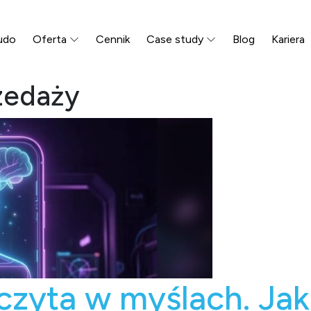
udo
Oferta
Cennik
Case study
Blog
Kariera
zedaży
czyta w myślach. Jak