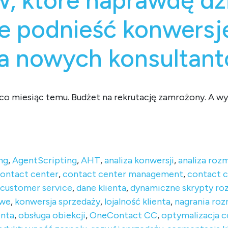
, które naprawdę dzia
e podnieść konwersj
ia nowych konsultan
co miesiąc temu. Budżet na rekrutację zamrożony. A wy
prawdę działają – jak supervisor może podnieść konwersję be
ng
,
AgentScripting
,
AHT
,
analiza konwersji
,
analiza ro
ontact center
,
contact center management
,
contact c
customer service
,
dane klienta
,
dynamiczne skrypty r
owe
,
konwersja sprzedaży
,
lojalność klienta
,
nagrania ro
enta
,
obsługa obiekcji
,
OneContact CC
,
optymalizacja c