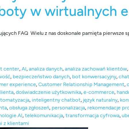
boty w wirtualnych 
tujących FAQ Wielu z nas doskonale pamięta pierwsze s
ślach. Jak integracja z CRM zmienia boty w wirtualnych eksp
t center
,
AI
,
analiza danych
,
analiza zachowań klientów
wość
,
bezpieczeństwo danych
,
bot konwersacyjny
,
cha
mer experience
,
Customer Relationship Management
,
lienta
,
doświadczenie użytkownika
,
e-commerce
,
hand
utomatyzacja
,
inteligentny chatbot
,
język naturalny
,
kon
nta
,
obsługa zgłoszeń
,
personalizacja
,
rekomendacje pr
ologie AI
,
telekomunikacja
,
transformacja cyfrowa
,
ub
i z klientami