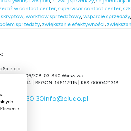
oduktywność zespołu
,
rozwój sprzedaży
,
segmentacja k
zedaż w contact center
,
supervisor contact center
,
szk
 skryptów
,
workflow sprzedażowy
,
wsparcie sprzedaży
społem sprzedaży
,
zwiększanie efektywności
,
zwiększan
kt
 Sp. z o.o.
Grochowska 306/308, 03-840 Warszawa
 701-034-11-14 | REGON: 146117915 | KRS: 0000421318
ia,
 22 122 30 30
info@cludo.pl
alnych
liknięcie
l media
cebook
inkedIn
X
YouTube