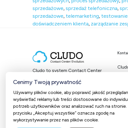
sprzedażowych
,
proces sprzedażowy
,
pr
sprzedażowe
,
sprzedaż telefoniczna
,
spr
sprzedażowe
,
telemarketing
,
testowanie
doświadczeniem klienta
,
zarządzanie ze
Konta
Cludo
Cludo to system Contact Center
ul. 
dostarczany w modelu SaaS
NIP:
Cenimy Twoją prywatność
od 2012 roku.
Używamy plików cookie, aby poprawić jakość przeglądan
+48
wyświetlać reklamy lub treści dostosowane do indywidu
potrzeb użytkowników oraz analizować ruch na stronie. K
Socia
przycisku „Akceptuj wszystkie” oznacza zgodę na
wykorzystywanie przez nas plików cookie.
Fa
L