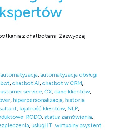
ekspertów
potkania z chatbotami. Zazwyczaj
ertów
,
automatyzacja
,
automatyzacja obsługi
tbot
,
chatbot AI
,
chatbot w CRM
,
customer service
,
CX
,
dane klientów
,
over
,
hiperpersonalizacja
,
historia
sultant
,
lojalność klientów
,
NLP
,
oduktowe
,
RODO
,
status zamówienia
,
ezpieczenia
,
usługi IT
,
wirtualny asystent
,