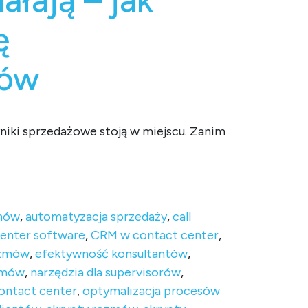
łają – jak
ę
tów
niki sprzedażowe stoją w miejscu. Zanim
z zatrudniania nowych konsultantów
zmów
,
automatyzacja sprzedaży
,
call
enter software
,
CRM w contact center
,
ozmów
,
efektywność konsultantów
,
zmów
,
narzędzia dla supervisorów
,
ontact center
,
optymalizacja procesów