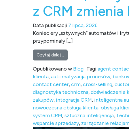
z CRM zmienia 
Data publikacji
7 lipca, 2026
Koniec ery „sztywnych” automatów i iry
przypominały […]
from Chatbot, który czyta w my
Czytaj dalej…
Opublikowano w
Blog
Tagi
agent contac
klienta
,
automatyzacja procesów
,
banko
contact center
,
crm
,
cross-selling
,
custo
diagnostyka techniczna
,
doświadczenie k
zakupów
,
integracja CRM
,
inteligentna a
nowoczesna obsługa klienta
,
obsługa klie
system CRM
,
sztuczna inteligencja
,
Techn
wsparcie sprzedaży
,
zarządzanie relacjam