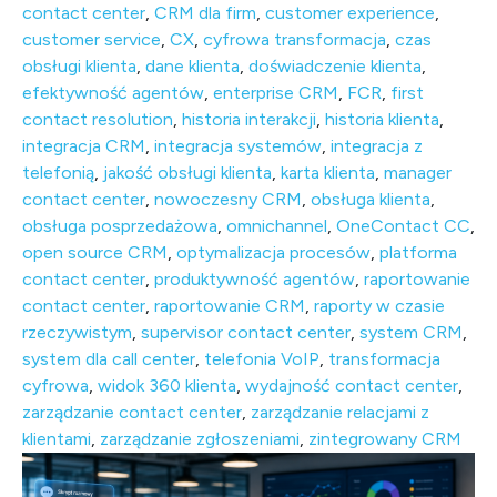
contact center
,
CRM dla firm
,
customer experience
,
customer service
,
CX
,
cyfrowa transformacja
,
czas
obsługi klienta
,
dane klienta
,
doświadczenie klienta
,
efektywność agentów
,
enterprise CRM
,
FCR
,
first
contact resolution
,
historia interakcji
,
historia klienta
,
integracja CRM
,
integracja systemów
,
integracja z
telefonią
,
jakość obsługi klienta
,
karta klienta
,
manager
contact center
,
nowoczesny CRM
,
obsługa klienta
,
obsługa posprzedażowa
,
omnichannel
,
OneContact CC
,
open source CRM
,
optymalizacja procesów
,
platforma
contact center
,
produktywność agentów
,
raportowanie
contact center
,
raportowanie CRM
,
raporty w czasie
rzeczywistym
,
supervisor contact center
,
system CRM
,
system dla call center
,
telefonia VoIP
,
transformacja
cyfrowa
,
widok 360 klienta
,
wydajność contact center
,
zarządzanie contact center
,
zarządzanie relacjami z
klientami
,
zarządzanie zgłoszeniami
,
zintegrowany CRM