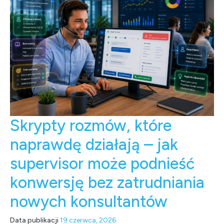
Skrypty rozmów, które
naprawdę działają – jak
supervisor może podnieść
konwersję bez zatrudniania
nowych konsultantów
Data publikacji
19 czerwca, 2026