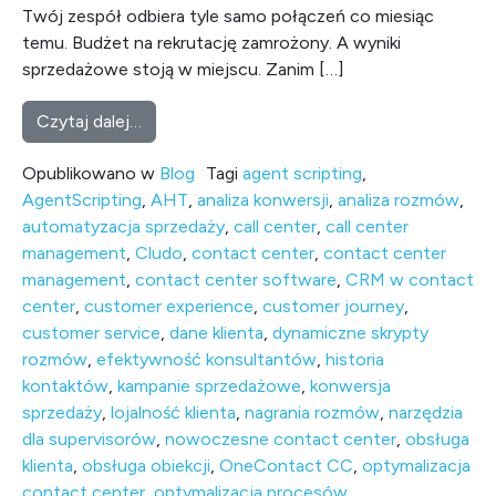
Twój zespół odbiera tyle samo połączeń co miesiąc
temu. Budżet na rekrutację zamrożony. A wyniki
sprzedażowe stoją w miejscu. Zanim […]
from Skrypty rozmów, które naprawdę działa
Czytaj dalej…
Opublikowano w
Blog
Tagi
agent scripting
,
AgentScripting
,
AHT
,
analiza konwersji
,
analiza rozmów
,
automatyzacja sprzedaży
,
call center
,
call center
management
,
Cludo
,
contact center
,
contact center
management
,
contact center software
,
CRM w contact
center
,
customer experience
,
customer journey
,
customer service
,
dane klienta
,
dynamiczne skrypty
rozmów
,
efektywność konsultantów
,
historia
kontaktów
,
kampanie sprzedażowe
,
konwersja
sprzedaży
,
lojalność klienta
,
nagrania rozmów
,
narzędzia
dla supervisorów
,
nowoczesne contact center
,
obsługa
klienta
,
obsługa obiekcji
,
OneContact CC
,
optymalizacja
contact center
,
optymalizacja procesów