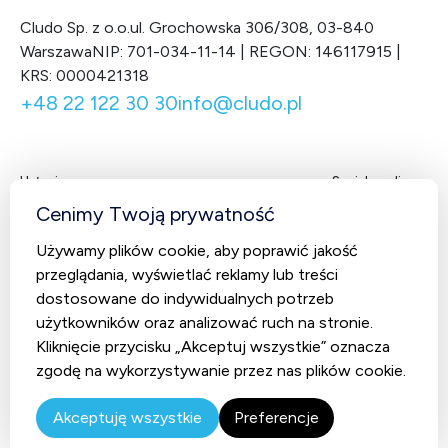
Cludo Sp. z o.o.
ul. Grochowska 306/308, 03-840
Warszawa
NIP: 701-034-11-14 | REGON: 146117915 |
KRS: 0000421318
+48 22 122 30 30
info@cludo.pl
Usługi
Social media
Facebook
LinkedIn
X
You
Cenimy Twoją prywatność
Contact Center
Używamy plików cookie, aby poprawić jakość
CludoCRM
przeglądania, wyświetlać reklamy lub treści
Telekomunikacja
dostosowane do indywidualnych potrzeb
użytkowników oraz analizować ruch na stronie.
AI Studio – Sztuczna inteligencja
Kliknięcie przycisku „Akceptuj wszystkie” oznacza
zgodę na wykorzystywanie przez nas plików cookie.
© 2026 Cludo. Wszystkie prawa zastrzeżone.
Polityka
prywatności
Akceptuję wszystkie
Preferencje
Realizacja
Prosta
Linia