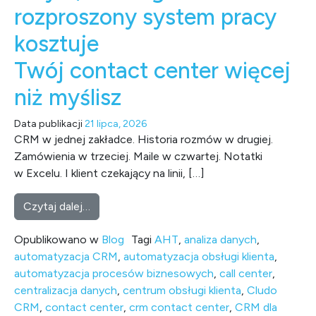
rozproszony system pracy
kosztuje
Twój contact center więcej
niż myślisz
Data publikacji
21 lipca, 2026
CRM w jednej zakładce. Historia rozmów w drugiej.
Zamówienia w trzeciej. Maile w czwartej. Notatki
w Excelu. I klient czekający na linii, […]
from O tym, dlaczego rozproszony system pr
Czytaj dalej…
Opublikowano w
Blog
Tagi
AHT
,
analiza danych
,
automatyzacja CRM
,
automatyzacja obsługi klienta
,
automatyzacja procesów biznesowych
,
call center
,
centralizacja danych
,
centrum obsługi klienta
,
Cludo
CRM
,
contact center
,
crm contact center
,
CRM dla