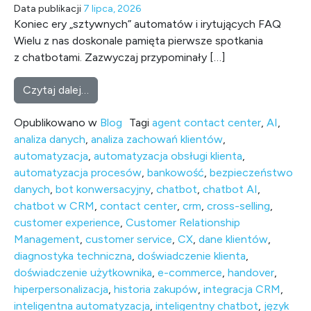
Data publikacji
7 lipca, 2026
Koniec ery „sztywnych” automatów i irytujących FAQ
Wielu z nas doskonale pamięta pierwsze spotkania
z chatbotami. Zazwyczaj przypominały […]
from Chatbot, który czyta w myślach. Jak i
Czytaj dalej…
Opublikowano w
Blog
Tagi
agent contact center
,
AI
,
analiza danych
,
analiza zachowań klientów
,
automatyzacja
,
automatyzacja obsługi klienta
,
automatyzacja procesów
,
bankowość
,
bezpieczeństwo
danych
,
bot konwersacyjny
,
chatbot
,
chatbot AI
,
chatbot w CRM
,
contact center
,
crm
,
cross-selling
,
customer experience
,
Customer Relationship
Management
,
customer service
,
CX
,
dane klientów
,
diagnostyka techniczna
,
doświadczenie klienta
,
doświadczenie użytkownika
,
e-commerce
,
handover
,
hiperpersonalizacja
,
historia zakupów
,
integracja CRM
,
inteligentna automatyzacja
,
inteligentny chatbot
,
język