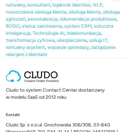
naturalny
,
konsultant
,
lojalność klientów
,
NLP
,
nowoczesna obsługa klienta
,
obsługa klienta
,
obsługa
zgłoszeń
,
personalizacja
,
rekomendacje produktowe
,
RODO
,
status zamówienia
,
system CRM
,
sztuczna
inteligencja
,
Technologie AI
,
telekomunikacja
,
transformacja cyfrowa
,
ubezpieczenia
,
usługi IT
,
wirtualny asystent
,
wsparcie sprzedaży
,
zarządzanie
relacjami z klientami
Cludo to system Contact Center dostarczany
w modelu SaaS od 2012 roku.
Kontakt
Cludo Sp. z o.o.
ul. Grochowska 306/308, 03-840
Warszawa
NIP: 701-034-11-14 | REGON: 146117915 |