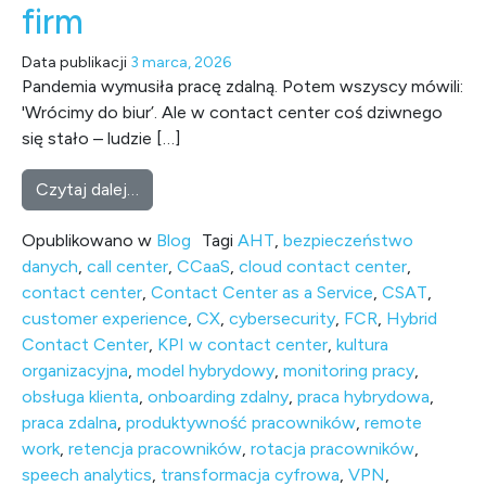
firm
Data publikacji
3 marca, 2026
Pandemia wymusiła pracę zdalną. Potem wszyscy mówili:
'Wrócimy do biur’. Ale w contact center coś dziwnego
się stało – ludzie […]
from Hybrid Contact Center – dlaczego mode
Czytaj dalej…
Opublikowano w
Blog
Tagi
AHT
,
bezpieczeństwo
danych
,
call center
,
CCaaS
,
cloud contact center
,
contact center
,
Contact Center as a Service
,
CSAT
,
customer experience
,
CX
,
cybersecurity
,
FCR
,
Hybrid
Contact Center
,
KPI w contact center
,
kultura
organizacyjna
,
model hybrydowy
,
monitoring pracy
,
obsługa klienta
,
onboarding zdalny
,
praca hybrydowa
,
praca zdalna
,
produktywność pracowników
,
remote
work
,
retencja pracowników
,
rotacja pracowników
,
speech analytics
,
transformacja cyfrowa
,
VPN
,