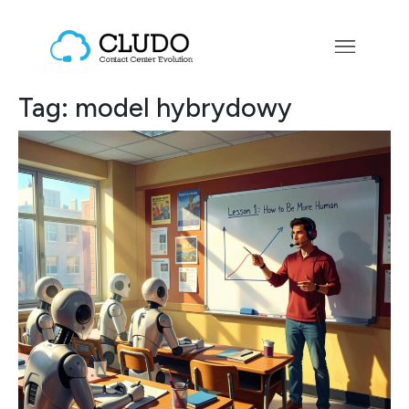
Przejdź do treści
Main Navigation
Tag:
model hybrydowy