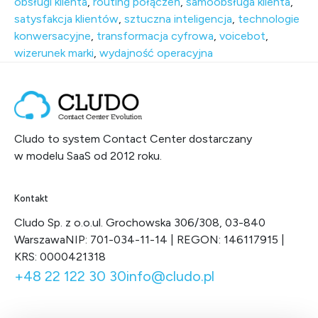
obsługi klienta
,
routing połączeń
,
samoobsługa klienta
,
satysfakcja klientów
,
sztuczna inteligencja
,
technologie
konwersacyjne
,
transformacja cyfrowa
,
voicebot
,
wizerunek marki
,
wydajność operacyjna
Cludo to system Contact Center dostarczany
w modelu SaaS od 2012 roku.
Kontakt
Cludo Sp. z o.o.
ul. Grochowska 306/308, 03-840
Warszawa
NIP: 701-034-11-14 | REGON: 146117915 |
KRS: 0000421318
+48 22 122 30 30
info@cludo.pl