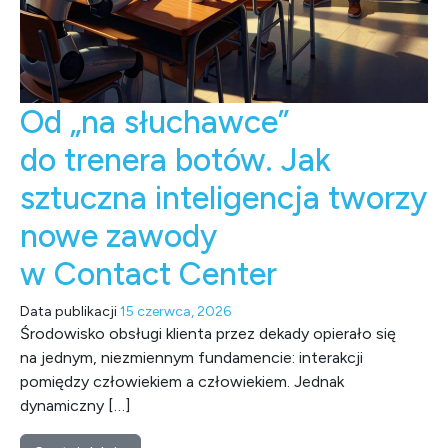
Od „na słuchawce”
do trenera botów. Jak
sztuczna inteligencja tworzy
nowe zawody
w Contact Center
Data publikacji
15 czerwca, 2026
Środowisko obsługi klienta przez dekady opierało się
na jednym, niezmiennym fundamencie: interakcji
pomiędzy człowiekiem a człowiekiem. Jednak
dynamiczny […]