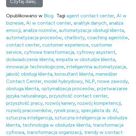
from Od „na słuchawce” do trenera botów. 
Czytaj dalej…
Opublikowano w
Blog
Tagi
agent contact center
,
AI w
biznesie
,
AI w contact center
,
analityk danych
,
analiza
emocji
,
analiza rozmów
,
automatyzacja obsługi klienta
,
automatyzacja procesów
,
chatboty
,
coaching agentów
,
contact center
,
customer experience
,
customer
service
,
cyfrowa transformacja
,
cyfrowy asystent
,
doświadczenie klienta
,
empatia w obsłudze klienta
,
innowacje technologiczne
,
inteligentna automatyzacja
,
jakość obsługi klienta
,
konsultant klienta
,
menedżer
Contact Center
,
model hybrydowy
,
NLP
,
nowe zawody
,
obsługa klienta
,
optymalizacja procesów
,
przetwarzanie
języka naturalnego
,
przyszłość contact center
,
przyszłość pracy
,
rozwój kariery
,
rozwój kompetencji
,
rozwój pracowników
,
rynek pracy
,
specjalista ds. AI
,
sztuczna inteligencja
,
sztuczna inteligencja w obsłudze
klienta
,
technologia w obsłudze klienta
,
transformacja
cyfrowa
,
transformacja organizacji
,
trendy w contact