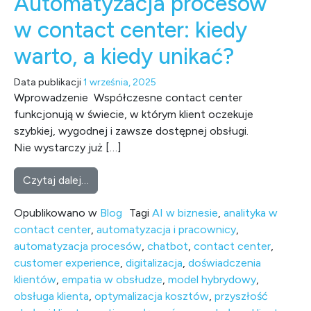
Automatyzacja procesów
w contact center: kiedy
warto, a kiedy unikać?
Data publikacji
1 września, 2025
Wprowadzenie Współczesne contact center
funkcjonują w świecie, w którym klient oczekuje
szybkiej, wygodnej i zawsze dostępnej obsługi.
Nie wystarczy już […]
from Automatyzacja procesów w contact cent
Czytaj dalej…
Opublikowano w
Blog
Tagi
AI w biznesie
,
analityka w
contact center
,
automatyzacja i pracownicy
,
automatyzacja procesów
,
chatbot
,
contact center
,
customer experience
,
digitalizacja
,
doświadczenia
klientów
,
empatia w obsłudze
,
model hybrydowy
,
obsługa klienta
,
optymalizacja kosztów
,
przyszłość