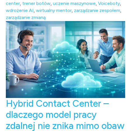
center
,
trener botów
,
uczenie maszynowe
,
Voiceboty
,
wdrożenie AI
,
wirtualny mentor
,
zarządzanie zespołem
,
zarządzanie zmianą
Hybrid Contact Center –
dlaczego model pracy
zdalnej nie znika mimo obaw